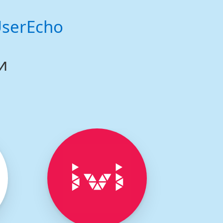
serEcho
и