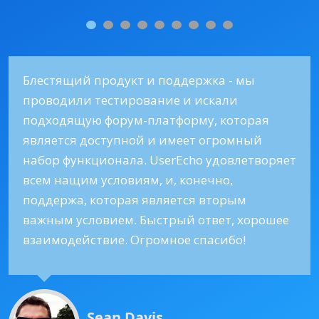
Блестящий продукт и поддержка - мы
проводили тестирование и искали
подходящую форум-платформу, которая
является доступной и имеет огромный
набор функционала. UserEcho удовлетворяет
всем нащим условиям, и, конечно,
поддержа, которая является вторым
важным условием. Быстрый ответ, хорошее
взаимодействие. Огромное спасибо!
Sean Davis